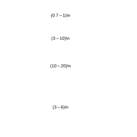
(0.7～1)In
(3～10)In
(10～20)In
(3～6)In