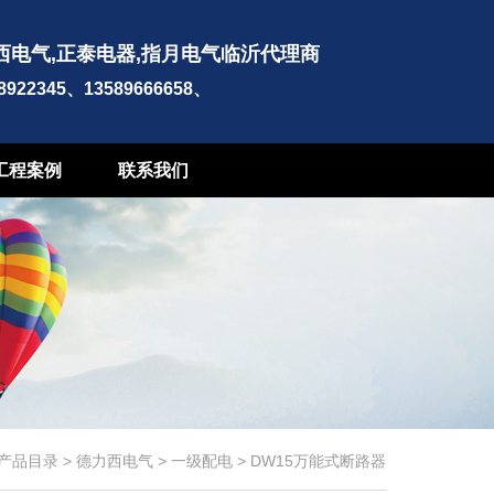
西电气,正泰电器,指月电气临沂代理商
-8922345、13589666658、
工程案例
联系我们
产品目录
>
德力西电气
>
一级配电
>
DW15万能式断路器