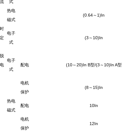
流
式
热电
(0.64～1)In
磁式
时
电子
定
(3～10)In
式
脱
电子
电
配电
(10～20)In B型/(3～10)In A型
式
电机
(8～15)In
保护
热电
配电
10In
磁式
电机
12In
保护