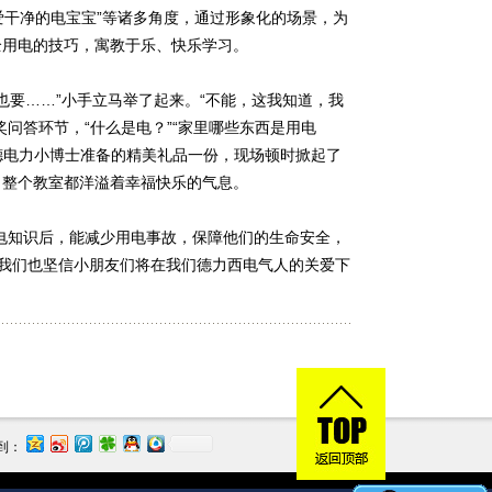
“爱干净的电宝宝”等诸多角度，通过形象化的场景，为
全用电的技巧，寓教于乐、快乐学习。
我也要……”小手立马举了起来。“不能，这我知道，我
问答环节，“什么是电？”“家里哪些东西是用电
德电力小博士准备的精美礼品一份，现场顿时掀起了
，整个教室都洋溢着幸福快乐的气息。
电知识后，能减少用电事故，保障他们的生命安全，
。我们也坚信小朋友们将在我们德力西电气人的关爱下
到：