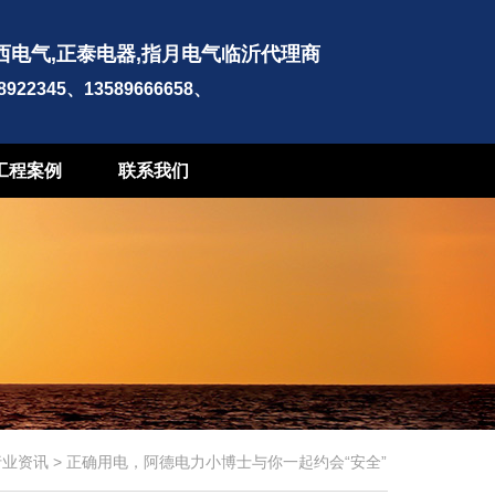
西电气,正泰电器,指月电气临沂代理商
-8922345、13589666658、
工程案例
联系我们
行业资讯
>
正确用电，阿德电力小博士与你一起约会“安全”